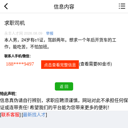
信息内容
求职司机
永丰人才网 2026.08.09
举报
本人男，24岁有c1证，驾龄两年。想求一个年后开货车的工
作，能吃苦，不怕加班。
联系人手机/微信：
(查看需要80金币)
188****9497
点击查看完整信息
特此声明：
信息真伪请自行辨别，求职应聘须谨慎，网站对此不承担任何保
证或连带责任! 希望我们的平台能为您带来更多的便利！
[
联系客服
]
[
最新找人才
]